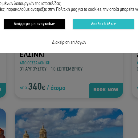
ιμένων λειτουργιών της ιστοσελίδας.
ες, παρακαλούμε ανατρέξτε στην Πολιτική μας για τα cookies, την οποία μπορείτε ν
Απόρριψη μη αναγκαίων
Αποδοχή όλων
Διαχείριση επιλογών
ΕΛΣΙΝΚΙ
ΑΠΟ ΘΕΣΣΑΛΟΝΙΚΗ
31 ΑΥΓΟΥΣΤΟΥ - 10 ΣΕΠΤΕΜΒΡΙΟΥ
340
€
/ άτομο
ΑΠΟ
W
BOOK NOW