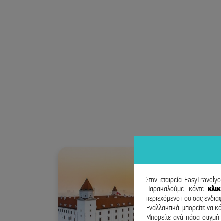
Στην εταιρεία EasyTravely
Παρακαλούμε, κάντε
κλι
περιεχόμενο που σας ενδιαφ
Εναλλακτικά, μπορείτε να κά
Μπορείτε ανά πάσα στιγμή 