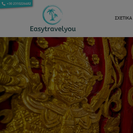
+30 2310226482
ΣΧΕΤΙΚΑ