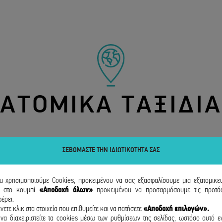
ΑΤΟΜΙΚΑ ΤΑΞΙΔΙΑ
ΣΕΒΟΜΑΣΤΕ ΤΗΝ ΙΔΙΩΤΙΚΟΤΗΤΑ ΣΑΣ
ou χρησιμοποιούμε Cookies, προκειμένου να σας εξασφαλίσουμε μια εξατομικε
κ
στο κουμπί
«Αποδοχή όλων»
προκειμένου να προσαρμόσουμε τις προτάσ
έρει.
νετε κλικ στα στοιχεία που επιθυμείτε και να πατήσετε
«Αποδοχή επιλογών».
να διαχειριστείτε τα cookies μέσω των ρυθμίσεων της σελίδας, ωστόσο αυτό εν