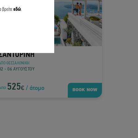
α βρείτε
εδώ
.
ΣΑΝΤΟΡΙΝΗ
ΑΠΟ ΘΕΣΣΑΛΟΝΙΚΗ
02 - 06 ΑΥΓΟΥΣΤΟΥ
525
€
/ άτομο
ΑΠΟ
BOOK NOW