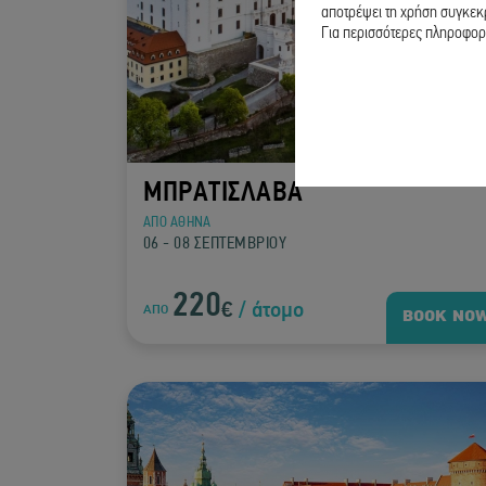
αποτρέψει τη χρήση συγκεκρ
Για περισσότερες πληροφορί
ΜΠΡΑΤΙΣΛΑΒΑ
ΑΠΟ ΑΘΗΝΑ
06 - 08 ΣΕΠΤΕΜΒΡΙΟΥ
220
€
/ άτομο
ΑΠΟ
BOOK NO