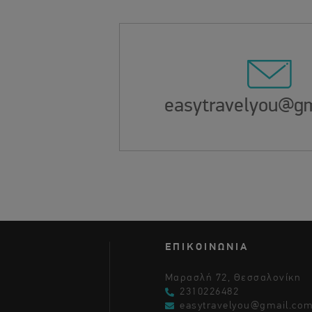
easytravelyou@gm
ΕΠΙΚΟΙΝΩΝΙΑ
Μαρασλή 72, Θεσσαλονίκη
2310226482
easytravelyou@gmail.co