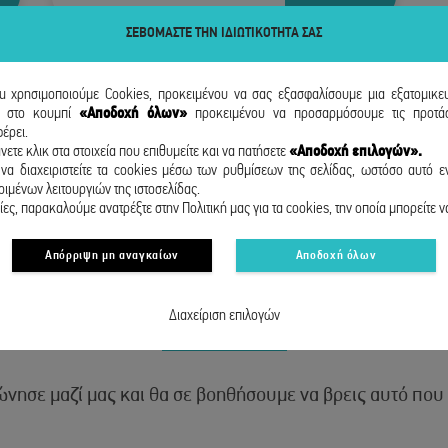
ΣΕΒΟΜΑΣΤΕ ΤΗΝ ΙΔΙΩΤΙΚΟΤΗΤΑ ΣΑΣ
ou χρησιμοποιούμε Cookies, προκειμένου να σας εξασφαλίσουμε μια εξατομικε
κ
στο κουμπί
«Αποδοχή όλων»
προκειμένου να προσαρμόσουμε τις προτάσ
έρει.
νετε κλικ στα στοιχεία που επιθυμείτε και να πατήσετε
«Αποδοχή επιλογών».
να διαχειριστείτε τα cookies μέσω των ρυθμίσεων της σελίδας, ωστόσο αυτό εν
ιμένων λειτουργιών της ιστοσελίδας.
ες, παρακαλούμε ανατρέξτε στην Πολιτική μας για τα cookies, την οποία μπορείτε ν
Απόρριψη μη αναγκαίων
Αποδοχή όλων
ΕΠΙΚΟΙΝΩΝΙΑ
Διαχείριση επιλογών
νησε μαζί μας και θα σε βοηθήσουμε να βρεις αυτό που