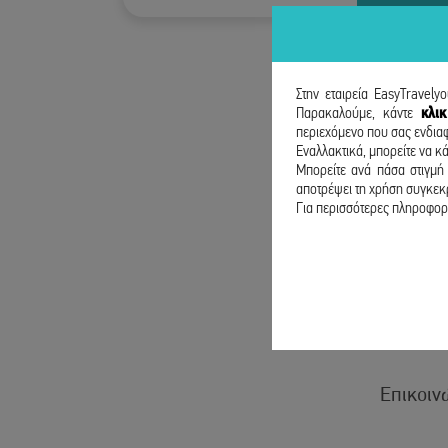
Στην εταιρεία EasyTravely
Παρακαλούμε, κάντε
κλι
περιεχόμενο που σας ενδιαφ
Εναλλακτικά, μπορείτε να κά
Μπορείτε ανά πάσα στιγμή 
αποτρέψει τη χρήση συγκεκρ
Για περισσότερες πληροφορί
Επικοινώ