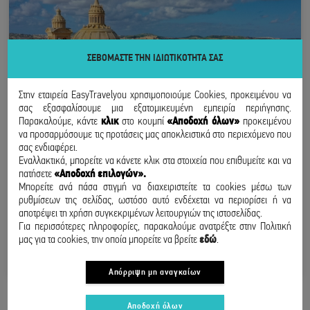
ΣΕΒΟΜΑΣΤΕ ΤΗΝ ΙΔΙΩΤΙΚΟΤΗΤΑ ΣΑΣ
Στην εταιρεία EasyTravelyou χρησιμοποιούμε Cookies, προκειμένου να
σας εξασφαλίσουμε μια εξατομικευμένη εμπειρία περιήγησης.
Παρακαλούμε, κάντε
κλικ
στο κουμπί
«Αποδοχή όλων»
προκειμένου
να προσαρμόσουμε τις προτάσεις μας αποκλειστικά στο περιεχόμενο που
σας ενδιαφέρει.
Εναλλακτικά, μπορείτε να κάνετε κλικ στα στοιχεία που επιθυμείτε και να
πατήσετε
«Αποδοχή επιλογών».
ΜΑΛΤΑ
Μπορείτε ανά πάσα στιγμή να διαχειριστείτε τα cookies μέσω των
ρυθμίσεων της σελίδας, ωστόσο αυτό ενδέχεται να περιορίσει ή να
ΑΠΟ ΑΘΗΝΑ
αποτρέψει τη χρήση συγκεκριμένων λειτουργιών της ιστοσελίδας.
15 - 17 ΣΕΠΤΕΜΒΡΙΟΥ
Για περισσότερες πληροφορίες, παρακαλούμε ανατρέξτε στην Πολιτική
μας για τα cookies, την οποία μπορείτε να βρείτε
εδώ
.
220
€
/ άτομο
ΑΠΟ
BOOK NOW
Απόρριψη μη αναγκαίων
Αποδοχή όλων