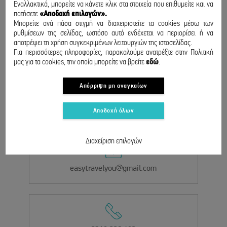
Εναλλακτικά, μπορείτε να κάνετε κλικ στα στοιχεία που επιθυμείτε και να
πατήσετε
«Αποδοχή επιλογών».
Μπορείτε ανά πάσα στιγμή να διαχειριστείτε τα cookies μέσω των
ρυθμίσεων της σελίδας, ωστόσο αυτό ενδέχεται να περιορίσει ή να
αποτρέψει τη χρήση συγκεκριμένων λειτουργιών της ιστοσελίδας.
Για περισσότερες πληροφορίες, παρακαλούμε ανατρέξτε στην Πολιτική
ΕΠΙΚΟΙΝΩΝΙΑ
μας για τα cookies, την οποία μπορείτε να βρείτε
εδώ
.
Απόρριψη μη αναγκαίων
Επικοινώνησε μαζί μας και θα σε βοηθήσουμε να βρεις αυτό που
Αποδοχή όλων
ψάχνεις!
Διαχείριση επιλογών
easytravelyou@gmail.com