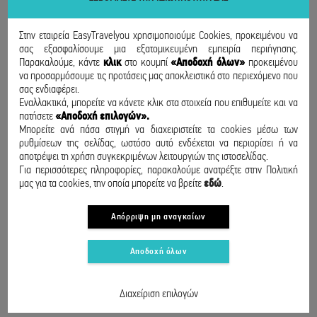
Στην εταιρεία EasyTravelyou χρησιμοποιούμε Cookies, προκειμένου να
σας εξασφαλίσουμε μια εξατομικευμένη εμπειρία περιήγησης.
Παρακαλούμε, κάντε
κλικ
στο κουμπί
«Αποδοχή όλων»
προκειμένου
να προσαρμόσουμε τις προτάσεις μας αποκλειστικά στο περιεχόμενο που
σας ενδιαφέρει.
Εναλλακτικά, μπορείτε να κάνετε κλικ στα στοιχεία που επιθυμείτε και να
πατήσετε
«Αποδοχή επιλογών».
Μπορείτε ανά πάσα στιγμή να διαχειριστείτε τα cookies μέσω των
ρυθμίσεων της σελίδας, ωστόσο αυτό ενδέχεται να περιορίσει ή να
αποτρέψει τη χρήση συγκεκριμένων λειτουργιών της ιστοσελίδας.
Για περισσότερες πληροφορίες, παρακαλούμε ανατρέξτε στην Πολιτική
μας για τα cookies, την οποία μπορείτε να βρείτε
εδώ
.
Απόρριψη μη αναγκαίων
Αποδοχή όλων
ΕΠΙΚΟΙΝΩΝΙΑ
Διαχείριση επιλογών