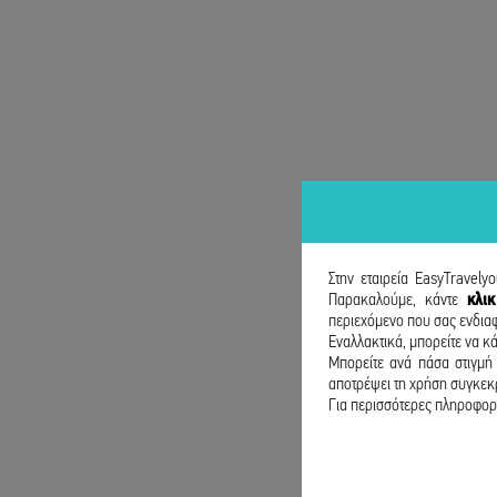
Στην εταιρεία EasyTravely
Παρακαλούμε, κάντε
κλι
περιεχόμενο που σας ενδιαφ
Εναλλακτικά, μπορείτε να κά
Μπορείτε ανά πάσα στιγμή 
αποτρέψει τη χρήση συγκεκρ
Για περισσότερες πληροφορί