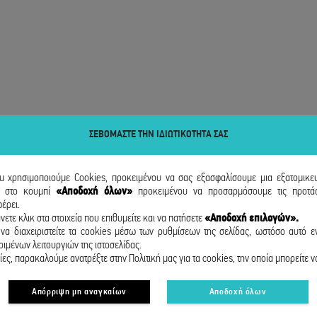
ΣΕΒΟΜΑΣΤΕ ΤΗΝ ΙΔΙΩΤΙΚΟΤΗΤΑ ΣΑΣ
ou χρησιμοποιούμε Cookies, προκειμένου να σας εξασφαλίσουμε μια εξατομικε
κ
στο κουμπί
«Αποδοχή όλων»
προκειμένου να προσαρμόσουμε τις προτάσ
έρει.
νετε κλικ στα στοιχεία που επιθυμείτε και να πατήσετε
«Αποδοχή επιλογών».
να διαχειριστείτε τα cookies μέσω των ρυθμίσεων της σελίδας, ωστόσο αυτό εν
ιμένων λειτουργιών της ιστοσελίδας.
ες, παρακαλούμε ανατρέξτε στην Πολιτική μας για τα cookies, την οποία μπορείτε ν
Απόρριψη μη αναγκαίων
Αποδοχή όλων