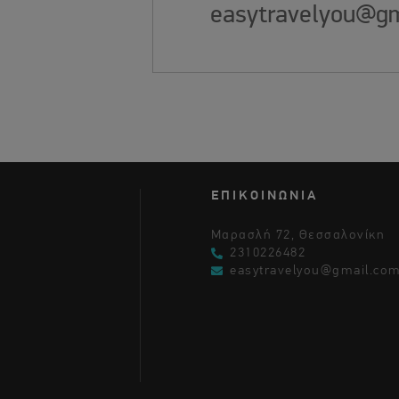
easytravelyou@gm
ΕΠΙΚΟΙΝΩΝΙΑ
Μαρασλή 72, Θεσσαλονίκη
2310226482
easytravelyou@gmail.co