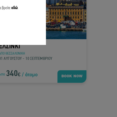
α βρείτε
εδώ
.
ΕΛΣΙΝΚΙ
ΑΠΟ ΘΕΣΣΑΛΟΝΙΚΗ
31 ΑΥΓΟΥΣΤΟΥ - 10 ΣΕΠΤΕΜΒΡΙΟΥ
340
€
/ άτομο
ΑΠΟ
BOOK NOW