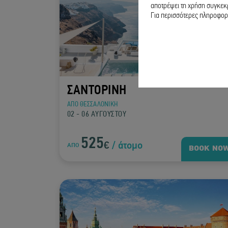
αποτρέψει τη χρήση συγκεκρ
Για περισσότερες πληροφορί
ΣΑΝΤΟΡΙΝΗ
ΑΠΟ ΘΕΣΣΑΛΟΝΙΚΗ
02 - 06 ΑΥΓΟΥΣΤΟΥ
525
€
/ άτομο
ΑΠΟ
BOOK NO