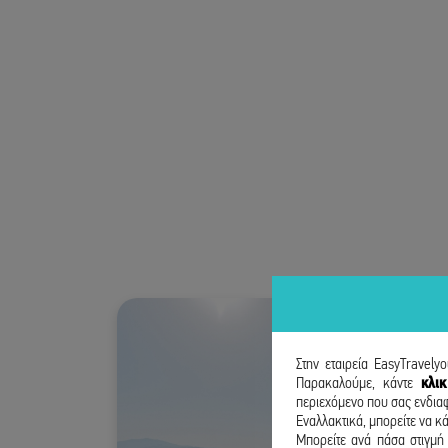
Στην εταιρεία EasyTravely
Παρακαλούμε, κάντε
κλι
περιεχόμενο που σας ενδιαφ
Εναλλακτικά, μπορείτε να κά
Μπορείτε ανά πάσα στιγμή 