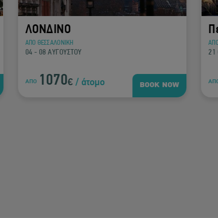
Περού
ΑΠΟ ΑΘΗΝΑ
21 ΟΚΤΩΒΡΙΟΥ - 02 ΝΟΕΜΒΡΙΟΥ
2650
€
/ άτομο
ΑΠΟ
OW
BOOK NOW