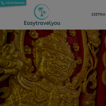
+30 2310226482
ΣΧΕΤΙΚΑ