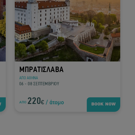
ΜΠΡΑΤΙΣΛΑΒΑ
ΑΠΟ ΑΘΗΝΑ
06 - 08 ΣΕΠΤΕΜΒΡΙΟΥ
220
€
/ άτομο
ΑΠΟ
W
BOOK NOW