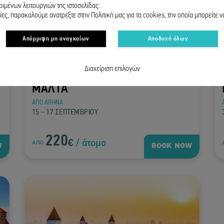
ιμένων λειτουργιών της ιστοσελίδας.
ες, παρακαλούμε ανατρέξτε στην Πολιτική μας για τα cookies, την οποία μπορείτε ν
Απόρριψη μη αναγκαίων
Αποδοχή όλων
Διαχείριση επιλογών
ΜΑΛΤΑ
ΑΠΟ ΑΘΗΝΑ
15 - 17 ΣΕΠΤΕΜΒΡΙΟΥ
220
€
/ άτομο
ΑΠΟ
W
BOOK NOW