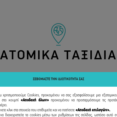
ΑΤΟΜΙΚΑ ΤΑΞΙΔΙΑ
ΣΕΒΟΜΑΣΤΕ ΤΗΝ ΙΔΙΩΤΙΚΟΤΗΤΑ ΣΑΣ
ou χρησιμοποιούμε Cookies, προκειμένου να σας εξασφαλίσουμε μια εξατομικε
κ
στο κουμπί
«Αποδοχή όλων»
προκειμένου να προσαρμόσουμε τις προτάσ
έρει.
νετε κλικ στα στοιχεία που επιθυμείτε και να πατήσετε
«Αποδοχή επιλογών».
να διαχειριστείτε τα cookies μέσω των ρυθμίσεων της σελίδας, ωστόσο αυτό εν