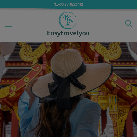
+30 2310226482