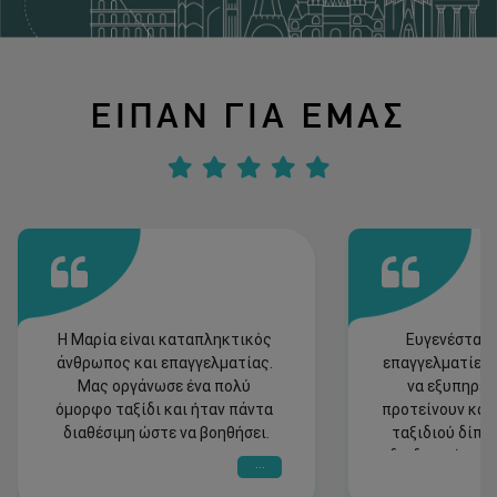
ΕΙΠΑΝ ΓΙΑ ΕΜΑΣ
Η Μαρία είναι καταπληκτικός 
Ευγενέστατοι
άνθρωπος και επαγγελματίας. 
επαγγελματίες 
Μας οργάνωσε ένα πολύ 
να εξυπηρετή
όμορφο ταξίδι και ήταν πάντα 
προτείνουν και 
διαθέσιμη ώστε να βοηθήσει.
ταξιδιού δίπλα
διαδικασία του τ
...
ταξίδι μας στο