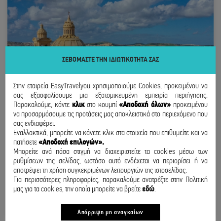
ΣΕΒΟΜΑΣΤΕ ΤΗΝ ΙΔΙΩΤΙΚΟΤΗΤΑ ΣΑΣ
Στην εταιρεία EasyTravelyou χρησιμοποιούμε Cookies, προκειμένου να
σας εξασφαλίσουμε μια εξατομικευμένη εμπειρία περιήγησης.
Παρακαλούμε, κάντε
κλικ
στο κουμπί
«Αποδοχή όλων»
προκειμένου
να προσαρμόσουμε τις προτάσεις μας αποκλειστικά στο περιεχόμενο που
σας ενδιαφέρει.
Εναλλακτικά, μπορείτε να κάνετε κλικ στα στοιχεία που επιθυμείτε και να
πατήσετε
«Αποδοχή επιλογών».
ΜΑΛΤΑ
Μπορείτε ανά πάσα στιγμή να διαχειριστείτε τα cookies μέσω των
ρυθμίσεων της σελίδας, ωστόσο αυτό ενδέχεται να περιορίσει ή να
ΑΠΟ ΑΘΗΝΑ
αποτρέψει τη χρήση συγκεκριμένων λειτουργιών της ιστοσελίδας.
15 - 17 ΣΕΠΤΕΜΒΡΙΟΥ
Για περισσότερες πληροφορίες, παρακαλούμε ανατρέξτε στην Πολιτική
μας για τα cookies, την οποία μπορείτε να βρείτε
εδώ
.
220
€
/ άτομο
ΑΠΟ
BOOK NOW
Απόρριψη μη αναγκαίων