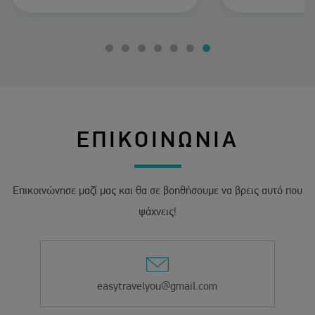
ήταν υπέροχο τ
πολύ κοντά μέσα
σε όλα τα α
προτείνω ανε
ΕΠΙΚΟΙΝΩΝΙΑ
Επικοινώνησε μαζί μας και θα σε βοηθήσουμε να βρεις αυτό που
ψάχνεις!
easytravelyou@gmail.com