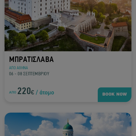
ΜΠΡΑΤΙΣΛΑΒΑ
ΑΠΟ ΑΘΗΝΑ
06 - 08 ΣΕΠΤΕΜΒΡΙΟΥ
220
€
/ άτομο
ΑΠΟ
BOOK NOW