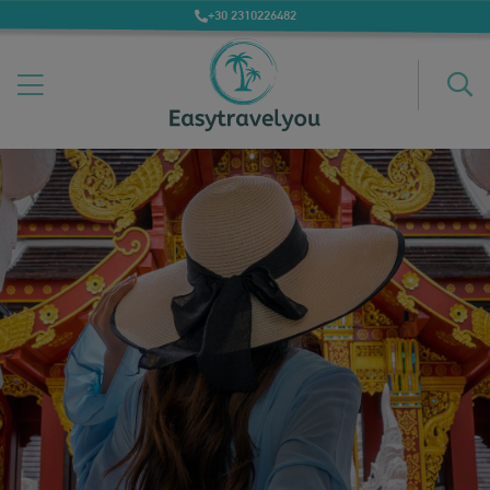
+30 2310226482