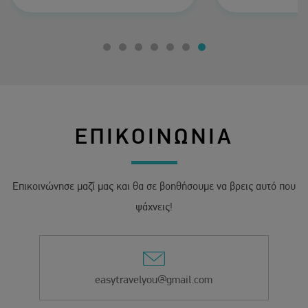
ήταν υπέροχο τ
πολύ κοντά μέσα
σε όλα τα α
προτείνω ανε
ΕΠΙΚΟΙΝΩΝΙΑ
Επικοινώνησε μαζί μας και θα σε βοηθήσουμε να βρεις αυτό που
ψάχνεις!
easytravelyou@gmail.com