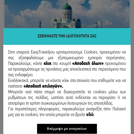
ΣΕΒΟΜΑΣΤΕ ΤΗΝ ΙΔΙΩΤΙΚΟΤΗΤΑ ΣΑΣ
Στην εταιρεία EasyTravelyou χρησιμοποιούμε Cookies, προκειμένου να
σας εξασφαλίσουμε μια εξατομικευμένη εμπειρία περιήγησης.
Παρακαλούμε, κάντε
κλικ
στο κουμπί
«Αποδοχή όλων»
προκειμένου
να προσαρμόσουμε τις προτάσεις μας αποκλειστικά στο περιεχόμενο που
σας ενδιαφέρει.
Εναλλακτικά, μπορείτε να κάνετε κλικ στα στοιχεία που επιθυμείτε και να
πατήσετε
«Αποδοχή επιλογών».
ΕΛΣΙΝΚΙ
Μπορείτε ανά πάσα στιγμή να διαχειριστείτε τα cookies μέσω των
ρυθμίσεων της σελίδας, ωστόσο αυτό ενδέχεται να περιορίσει ή να
ΑΠΟ ΘΕΣΣΑΛΟΝΙΚΗ
αποτρέψει τη χρήση συγκεκριμένων λειτουργιών της ιστοσελίδας.
31 ΑΥΓΟΥΣΤΟΥ - 10 ΣΕΠΤΕΜΒΡΙΟΥ
Για περισσότερες πληροφορίες, παρακαλούμε ανατρέξτε στην Πολιτική
μας για τα cookies, την οποία μπορείτε να βρείτε
εδώ
.
340
€
/ άτομο
ΑΠΟ
BOOK NOW
Απόρριψη μη αναγκαίων