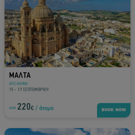
ΜΑΛΤΑ
ΑΠΟ ΑΘΗΝΑ
15 - 17 ΣΕΠΤΕΜΒΡΙΟΥ
220
€
/ άτομο
ΑΠΟ
BOOK NOW