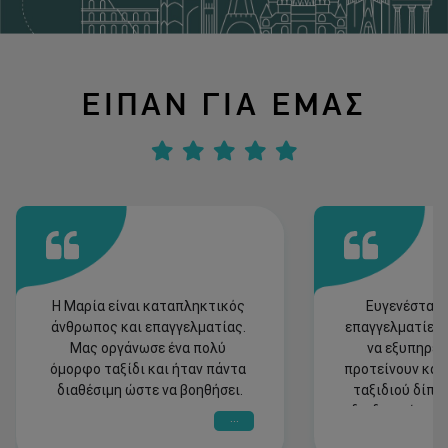
ΕΙΠΑΝ ΓΙΑ ΕΜΑΣ
Η Μαρία είναι καταπληκτικός 
Ευγενέστατοι
άνθρωπος και επαγγελματίας. 
επαγγελματίες 
Μας οργάνωσε ένα πολύ 
να εξυπηρετή
όμορφο ταξίδι και ήταν πάντα 
προτείνουν και 
διαθέσιμη ώστε να βοηθήσει.
ταξιδιού δίπλα
διαδικασία του τ
...
ταξίδι μας στο