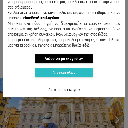
να προσαρμόσουμε τις προτάσεις μας αποκλειστικά στο περιεχόμενο που
Rome walking tour περπατήστε με την τοπική συνοδό στα
σας ενδιαφέρει.
σοκάκια της πόλης και γνωρίστε τις πιο εντυπωσιακές πλατείες
Εναλλακτικά, μπορείτε να κάνετε κλικ στα στοιχεία που επιθυμείτε και να
και μνημεία της Ρώμης
πατήσετε
«Αποδοχή επιλογών».
Επίσκεψη στο Τραστέβερε το πιο ρομαντικό κομμάτι της Ρώμης
Μπορείτε ανά πάσα στιγμή να διαχειριστείτε τα cookies μέσω των
ρυθμίσεων της σελίδας, ωστόσο αυτό ενδέχεται να περιορίσει ή να
Επίσκεψη στην Ούμπρια, στην πόλη Ορβιέτο, στην κορυφή ενός
αποτρέψει τη χρήση συγκεκριμένων λειτουργιών της ιστοσελίδας.
απότομου ηφαιστειακού υψώματος
Για περισσότερες πληροφορίες, παρακαλούμε ανατρέξτε στην Πολιτική
μας για τα cookies, την οποία μπορείτε να βρείτε
εδώ
.
ΑΝΑΧΩΡΗΣΗ - ΕΠΙΣΤΡΟΦΗ
Απόρριψη μη αναγκαίων
13:15
ΑΠΟ ΘΕΣΣΑΛΟΝΙΚΗ,
16:50
ΑΠΟ ΤΟΣΚΑΝΗ
Αποδοχή όλων
Διαχείριση επιλογών