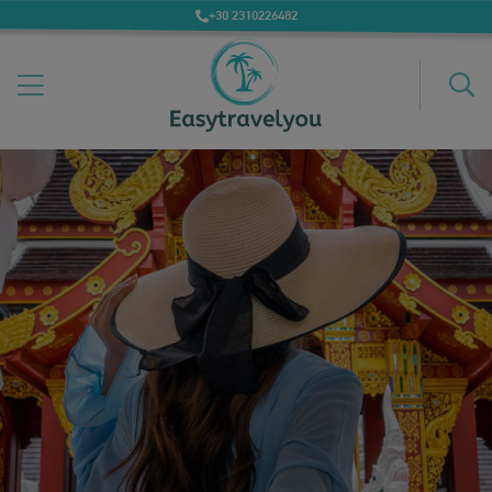
+30 2310226482