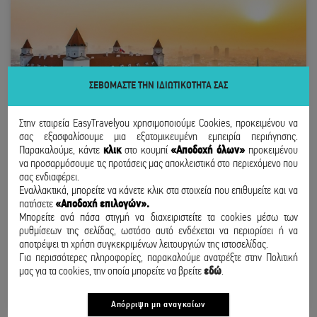
ΣΕΒΟΜΑΣΤΕ ΤΗΝ ΙΔΙΩΤΙΚΟΤΗΤΑ ΣΑΣ
Στην εταιρεία EasyTravelyou χρησιμοποιούμε Cookies, προκειμένου να
σας εξασφαλίσουμε μια εξατομικευμένη εμπειρία περιήγησης.
Παρακαλούμε, κάντε
κλικ
στο κουμπί
«Αποδοχή όλων»
προκειμένου
να προσαρμόσουμε τις προτάσεις μας αποκλειστικά στο περιεχόμενο που
σας ενδιαφέρει.
Εναλλακτικά, μπορείτε να κάνετε κλικ στα στοιχεία που επιθυμείτε και να
πατήσετε
«Αποδοχή επιλογών».
ΜΠΡΑΤΙΣΛΑΒΑ
Μπορείτε ανά πάσα στιγμή να διαχειριστείτε τα cookies μέσω των
ρυθμίσεων της σελίδας, ωστόσο αυτό ενδέχεται να περιορίσει ή να
ΑΠΟ ΑΘΗΝΑ
αποτρέψει τη χρήση συγκεκριμένων λειτουργιών της ιστοσελίδας.
06 - 08 ΣΕΠΤΕΜΒΡΙΟΥ
Για περισσότερες πληροφορίες, παρακαλούμε ανατρέξτε στην Πολιτική
μας για τα cookies, την οποία μπορείτε να βρείτε
εδώ
.
220
€
/ άτομο
ΑΠΟ
BOOK NOW
Απόρριψη μη αναγκαίων