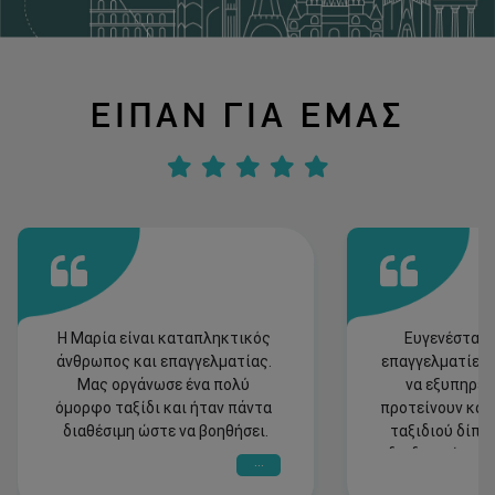
ΕΙΠΑΝ ΓΙΑ ΕΜΑΣ
Η Μαρία είναι καταπληκτικός 
Ευγενέστατοι
άνθρωπος και επαγγελματίας. 
επαγγελματίες 
Μας οργάνωσε ένα πολύ 
να εξυπηρετή
όμορφο ταξίδι και ήταν πάντα 
προτείνουν και 
διαθέσιμη ώστε να βοηθήσει.
ταξιδιού δίπλα
διαδικασία του τ
...
ταξίδι μας στο