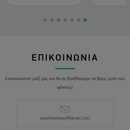
ήταν υπέροχο τ
πολύ κοντά μέσα
σε όλα τα α
προτείνω ανε
ΕΠΙΚΟΙΝΩΝΙΑ
Επικοινώνησε μαζί μας και θα σε βοηθήσουμε να βρεις αυτό που
ψάχνεις!
easytravelyou@gmail.com