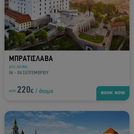
ΜΠΡΑΤΙΣΛΑΒΑ
ΑΠΟ ΑΘΗΝΑ
06 - 08 ΣΕΠΤΕΜΒΡΙΟΥ
220
€
/ άτομο
ΑΠΟ
BOOK NOW