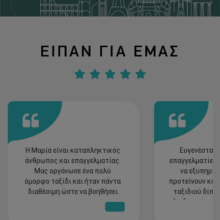
ΕΙΠΑΝ ΓΙΑ ΕΜΑΣ
Η Μαρία είναι καταπληκτικός 
Ευγενέστατοι
άνθρωπος και επαγγελματίας. 
επαγγελματίες 
Μας οργάνωσε ένα πολύ 
να εξυπηρετή
όμορφο ταξίδι και ήταν πάντα 
προτείνουν και 
διαθέσιμη ώστε να βοηθήσει.
ταξιδιού δίπλα
διαδικασία του τ
...
ταξίδι μας στο