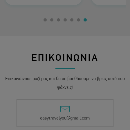
ήταν υπέροχο τ
πολύ κοντά μέσα
σε όλα τα α
προτείνω ανε
ΕΠΙΚΟΙΝΩΝΙΑ
Επικοινώνησε μαζί μας και θα σε βοηθήσουμε να βρεις αυτό που
ψάχνεις!
easytravelyou@gmail.com