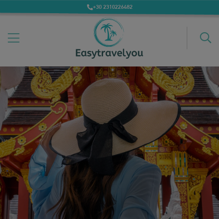
+30 2310226482