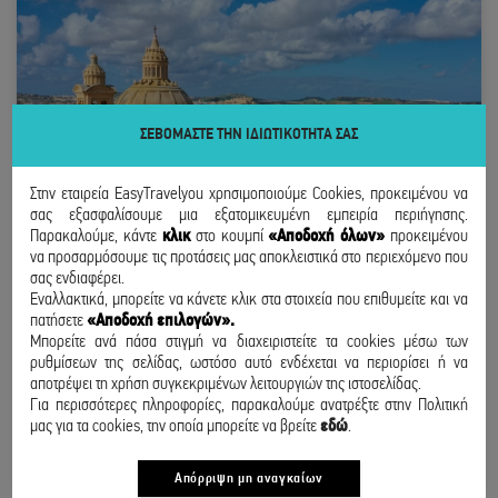
ΣΕΒΟΜΑΣΤΕ ΤΗΝ ΙΔΙΩΤΙΚΟΤΗΤΑ ΣΑΣ
Στην εταιρεία EasyTravelyou χρησιμοποιούμε Cookies, προκειμένου να
σας εξασφαλίσουμε μια εξατομικευμένη εμπειρία περιήγησης.
Παρακαλούμε, κάντε
κλικ
στο κουμπί
«Αποδοχή όλων»
προκειμένου
να προσαρμόσουμε τις προτάσεις μας αποκλειστικά στο περιεχόμενο που
σας ενδιαφέρει.
Εναλλακτικά, μπορείτε να κάνετε κλικ στα στοιχεία που επιθυμείτε και να
πατήσετε
«Αποδοχή επιλογών».
ΜΑΛΤΑ
Μπορείτε ανά πάσα στιγμή να διαχειριστείτε τα cookies μέσω των
ρυθμίσεων της σελίδας, ωστόσο αυτό ενδέχεται να περιορίσει ή να
ΑΠΟ ΑΘΗΝΑ
αποτρέψει τη χρήση συγκεκριμένων λειτουργιών της ιστοσελίδας.
15 - 17 ΣΕΠΤΕΜΒΡΙΟΥ
Για περισσότερες πληροφορίες, παρακαλούμε ανατρέξτε στην Πολιτική
μας για τα cookies, την οποία μπορείτε να βρείτε
εδώ
.
220
€
/ άτομο
ΑΠΟ
BOOK NOW
Απόρριψη μη αναγκαίων