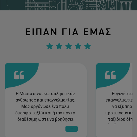
ΕΙΠΑΝ ΓΙΑ ΕΜΑΣ
Η Μαρία είναι καταπληκτικός 
Ευγενέστατοι
άνθρωπος και επαγγελματίας. 
επαγγελματίες 
Μας οργάνωσε ένα πολύ 
να εξυπηρετή
όμορφο ταξίδι και ήταν πάντα 
προτείνουν και 
διαθέσιμη ώστε να βοηθήσει.
ταξιδιού δίπλα
διαδικασία του τ
...
ταξίδι μας στο