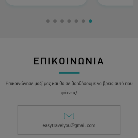
ήταν υπέροχο τ
πολύ κοντά μέσα
σε όλα τα α
προτείνω ανε
ΕΠΙΚΟΙΝΩΝΙΑ
Επικοινώνησε μαζί μας και θα σε βοηθήσουμε να βρεις αυτό που
ψάχνεις!
easytravelyou@gmail.com