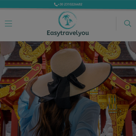
+30 2310226482