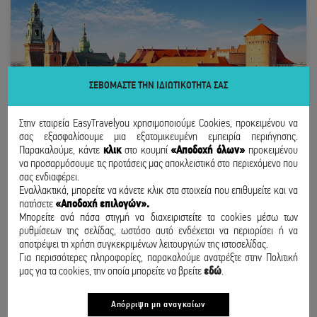
ΣΕΒΟΜΑΣΤΕ ΤΗΝ ΙΔΙΩΤΙΚΟΤΗΤΑ ΣΑΣ
Στην εταιρεία EasyTravelyou χρησιμοποιούμε Cookies, προκειμένου να
σας εξασφαλίσουμε μια εξατομικευμένη εμπειρία περιήγησης.
Παρακαλούμε, κάντε
κλικ
στο κουμπί
«Αποδοχή όλων»
προκειμένου
να προσαρμόσουμε τις προτάσεις μας αποκλειστικά στο περιεχόμενο που
σας ενδιαφέρει.
Εναλλακτικά, μπορείτε να κάνετε κλικ στα στοιχεία που επιθυμείτε και να
πατήσετε
«Αποδοχή επιλογών».
ΚΡΑΚΟΒΙΑ
Μπορείτε ανά πάσα στιγμή να διαχειριστείτε τα cookies μέσω των
ρυθμίσεων της σελίδας, ωστόσο αυτό ενδέχεται να περιορίσει ή να
ΑΠΟ ΘΕΣΣΑΛΟΝΙΚΗ
αποτρέψει τη χρήση συγκεκριμένων λειτουργιών της ιστοσελίδας.
15 - 17 ΣΕΠΤΕΜΒΡΙΟΥ
Για περισσότερες πληροφορίες, παρακαλούμε ανατρέξτε στην Πολιτική
μας για τα cookies, την οποία μπορείτε να βρείτε
εδώ
.
200
€
/ άτομο
ΑΠΟ
BOOK NOW
Απόρριψη μη αναγκαίων