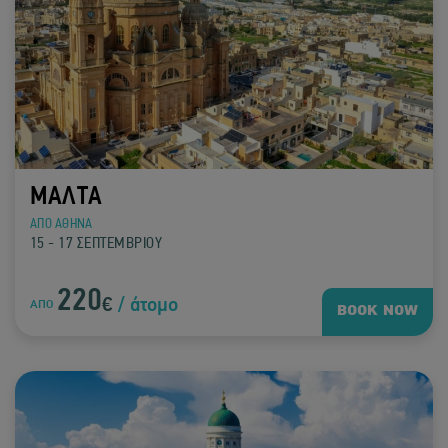
ΜΑΛΤΑ
ΑΠΟ ΑΘΗΝΑ
15 - 17 ΣΕΠΤΕΜΒΡΙΟΥ
220
€
/ άτομο
ΑΠΟ
BOOK NOW